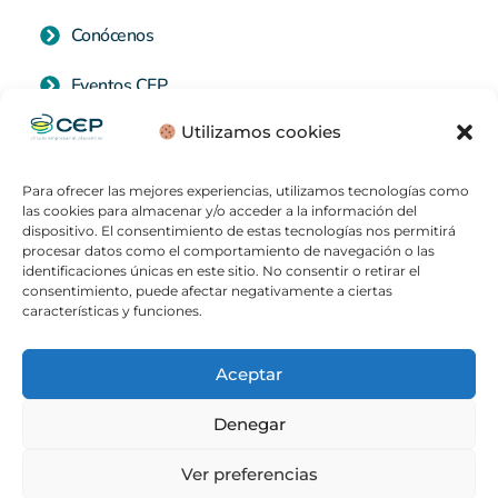
Conócenos
Eventos CEP
Utilizamos cookies
Contacto
C. Rúa Zapatería, 28, 10600 Plasencia, Cáceres
Para ofrecer las mejores experiencias, utilizamos tecnologías como
las cookies para almacenar y/o acceder a la información del
dispositivo. El consentimiento de estas tecnologías nos permitirá
procesar datos como el comportamiento de navegación o las
identificaciones únicas en este sitio. No consentir o retirar el
consentimiento, puede afectar negativamente a ciertas
características y funciones.
AVISO LEGAL
POLITICA DE COOKIES
Aceptar
POLÍTICA DE PRIVACIDAD
Denegar
Copyright © 2026 · CEP · Todos los derechos reservados
Ver preferencias
Hecho con
por Aletea Comunicación