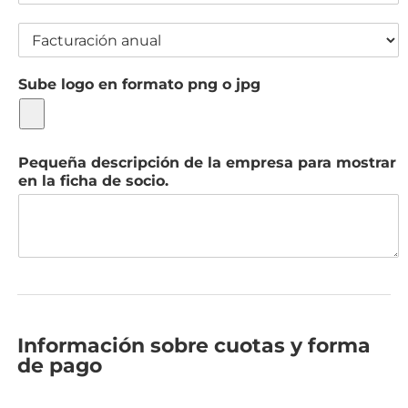
r
R
m
e
e
F
e
g
c
a
r
i
c
c
ó
o
i
n
Sube logo en formato png o jpg
t
s
ó
u
*
n
r
d
a
e
c
Pequeña descripción de la empresa para mostrar
l
i
en la ficha de socio.
e
ó
s
n
t
a
a
n
b
u
l
a
e
l
c
*
i
Información sobre cuotas y forma
m
de pago
i
e
n