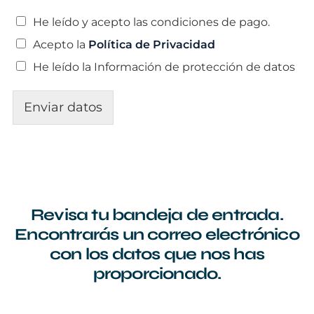
C
He leído y acepto las condiciones de pago.
a
Acepto la
Política de Privacidad
s
i
He leído la Información de protección de datos
l
l
a
Enviar datos
s
d
e
v
e
r
i
Revisa tu bandeja de entrada.
f
i
Encontrarás un correo electrónico
c
con los datos que nos has
a
proporcionado.
c
i
ó
n