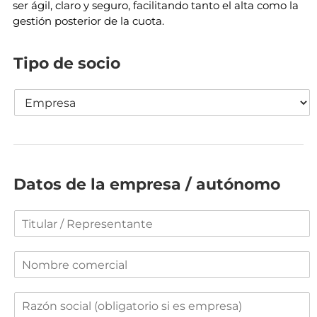
ser ágil, claro y seguro, facilitando tanto el alta como la
gestión posterior de la cuota.
Tipo de socio
T
i
p
o
d
e
s
Datos de la empresa / autónomo
o
c
T
i
i
o
t
:
N
u
o
l
m
a
R
b
r
a
r
/